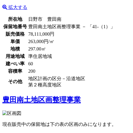
拡大する
所在地
日野市 豊田南
保留地番号
豊田南土地区画整理事業 － 「41-（1）」
販売価格
78,111,000円
単価
263,000円/㎡
地積
297.00㎡
用途地域
準住居地域
建ぺい率
60
容積率
200
地区計画の区分－沿道地区
その他
第２種高度地区
豊田南土地区画整理事業
現在販売中の保留地は下の表の区画のみになります。