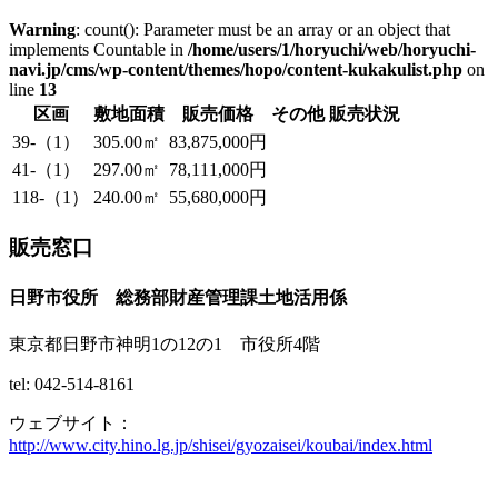
Warning
: count(): Parameter must be an array or an object that
implements Countable in
/home/users/1/horyuchi/web/horyuchi-
navi.jp/cms/wp-content/themes/hopo/content-kukakulist.php
on
line
13
区画
敷地面積
販売価格
その他
販売状況
39-（1）
305.00㎡
83,875,000円
41-（1）
297.00㎡
78,111,000円
118-（1）
240.00㎡
55,680,000円
販売窓口
日野市役所 総務部財産管理課土地活用係
東京都日野市神明1の12の1 市役所4階
tel: 042-514-8161
ウェブサイト：
http://www.city.hino.lg.jp/shisei/gyozaisei/koubai/index.html