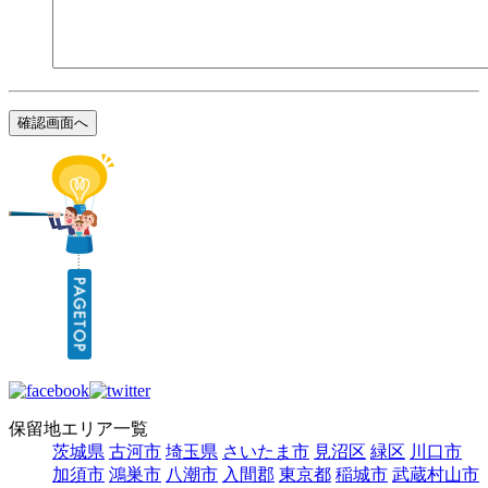
保留地エリア一覧
茨城県
古河市
埼玉県
さいたま市
見沼区
緑区
川口市
加須市
鴻巣市
八潮市
入間郡
東京都
稲城市
武蔵村山市